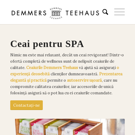
Ceai pentru SPA
Nimic nu este mai relaxant, decât un ceai revigorant! Dintr-o
ofertă completă de wellness sunt de nelipsit ceaiurile de
calitate.
Ceaiurile Demmers Teehaus
vă ajută să asigurați
o
experiență deosebită
clienților dumneavoastră.
Prezentarea
elegantă și practică
permite o
autoservire ușoară
, care nu
compromite calitatea ceaiurilor, iar accesoriile de unică
folosință asigură să o pot lua cu ei ceaiurile comandate.
Contactați-ne